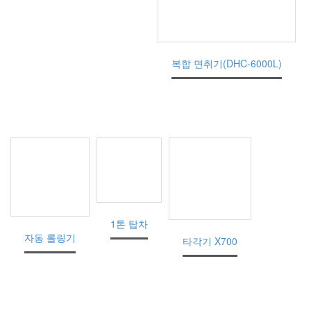
복합 면취기(DHC-6000L)
1톤 탑차
자동 롤링기
타각기 X700