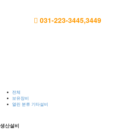
031-223-3445,3449
E-mail : ap.1215@alpha-tech.kr
알파테크
고객만족을 위해 오늘도 노력합니다.
전체
보유장비
열린 분류
기타설비
생산설비