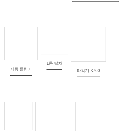
1톤 탑차
자동 롤링기
타각기 X700