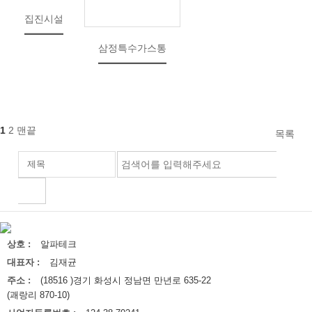
집진시설
삼정특수가스통
1
2
맨끝
목록
상호 :
알파테크
대표자 :
김재균
주소 :
(18516 )경기 화성시 정남면 만년로 635-22
(괘랑리 870-10)