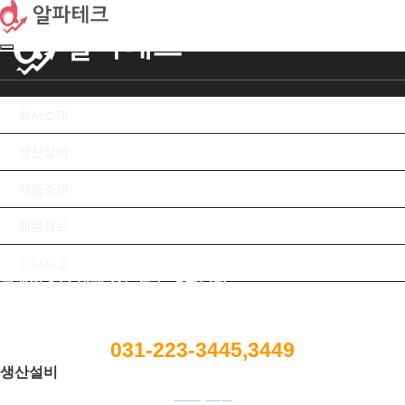
회사소개
생
회사소개
회사소개
생
생산설비
제품소개
채용정보
알파테크
고객지원
고객만족을 위해 오늘도 노력합니다.
031-223-3445,3449
생산설비
E-mail : ap.1215@alpha-tech.kr