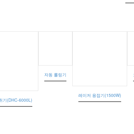
자동 롤링기
레이저 용접기(1500W)
기(DHC-6000L)